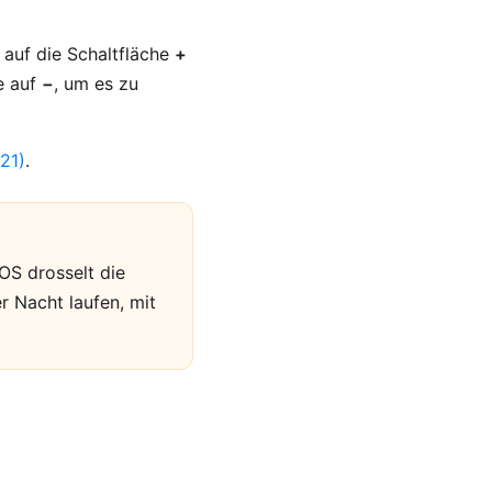
e auf die Schaltfläche
+
e auf
−
, um es zu
21)
.
OS drosselt die
r Nacht laufen, mit