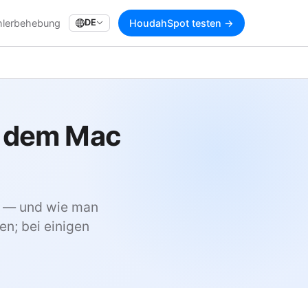
hlerbehebung
DE
HoudahSpot testen →
f dem Mac
te — und wie man
en; bei einigen