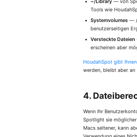
~/Library
— von Spot
Tools wie HoudahSpo
Systemvolumes
— /
benutzerseitigen Er
Versteckte Dateien
erscheinen aber mög
HoudahSpot gibt Ihnen 
werden, bleibt aber a
4. Dateibere
Wenn Ihr Benutzerkonto
Spotlight sie möglicher
Macs seltener, kann a
Verwendung eines Nich